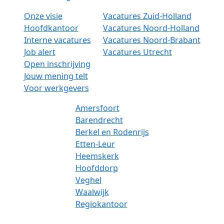
Onze visie
Vacatures Zuid-Holland
Hoofdkantoor
Vacatures Noord-Holland
Interne vacatures
Vacatures Noord-Brabant
Job alert
Vacatures Utrecht
Open inschrijving
Jouw mening telt
Voor werkgevers
Amersfoort
Barendrecht
Berkel en Rodenrijs
Etten-Leur
Heemskerk
Hoofddorp
Veghel
Waalwijk
Regiokantoor