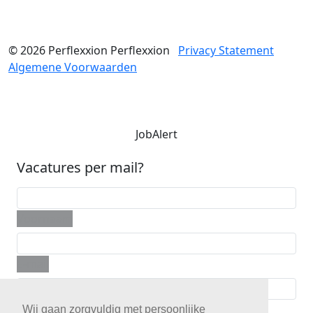
© 2026
Perflexxion
Perflexxion
Privacy Statement
Algemene Voorwaarden
JobAlert
Vacatures per mail?
Voornaam
E-mail
Telefoon
Wij gaan zorgvuldig met persoonlijke