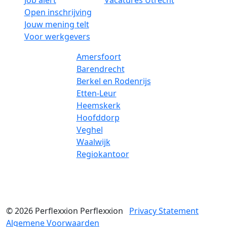
Job alert
Vacatures Utrecht
Open inschrijving
Jouw mening telt
Voor werkgevers
Amersfoort
Barendrecht
Berkel en Rodenrijs
Etten-Leur
Heemskerk
Hoofddorp
Veghel
Waalwijk
Regiokantoor
© 2026
Perflexxion
Perflexxion
Privacy Statement
Algemene Voorwaarden