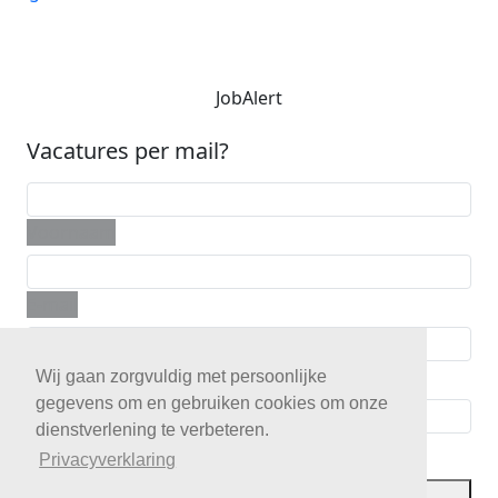
JobAlert
Vacatures per mail?
Voornaam
E-mail
Telefoon
Wij gaan zorgvuldig met persoonlijke
gegevens om en gebruiken cookies om onze
dienstverlening te verbeteren.
Postcode
Privacyverklaring
JobAlert opslaan