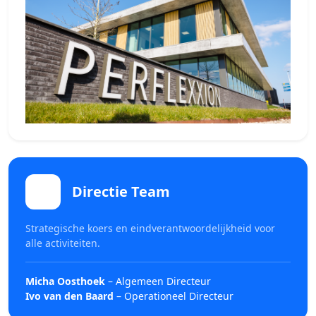
Directie Team
Strategische koers en eindverantwoordelijkheid voor
alle activiteiten.
Micha Oosthoek
– Algemeen Directeur
Ivo van den Baard
– Operationeel Directeur