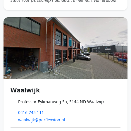
Staat voor persoonlijke aandacht in het hart van Brabant.
Waalwijk
Professor Eykmanweg 5a, 5144 ND Waalwijk
0416 745 111
waalwijk@perflexxion.nl