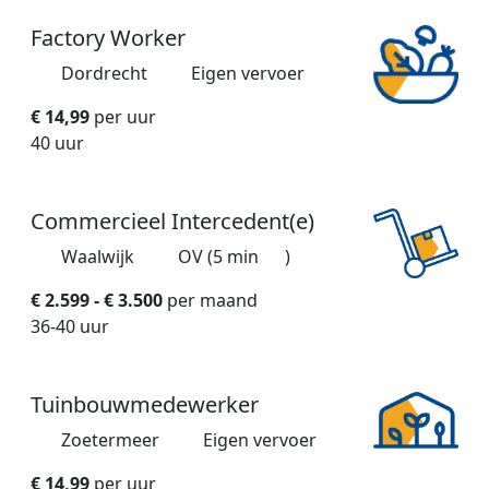
Factory Worker
Dordrecht
Eigen vervoer
€ 14,99
per uur
40 uur
Commercieel Intercedent(e)
Waalwijk
OV (5 min
)
€ 2.599 - € 3.500
per maand
36-40 uur
Tuinbouwmedewerker
Zoetermeer
Eigen vervoer
€ 14,99
per uur