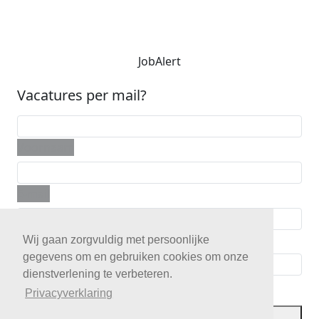
JobAlert
Vacatures per mail?
Voornaam
E-mail
Telefoon
Wij gaan zorgvuldig met persoonlijke
gegevens om en gebruiken cookies om onze
dienstverlening te verbeteren.
Postcode
Privacyverklaring
JobAlert opslaan