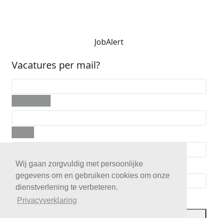
JobAlert
Vacatures per mail?
Voornaam
E-mail
Telefoon
Wij gaan zorgvuldig met persoonlijke
gegevens om en gebruiken cookies om onze
dienstverlening te verbeteren.
Postcode
Privacyverklaring
JobAlert opslaan