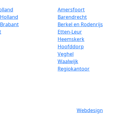
olland
Amersfoort
Holland
Barendrecht
-Brabant
Berkel en Rodenrijs
t
Etten-Leur
Heemskerk
Hoofddorp
Veghel
Waalwijk
Regiokantoor
Webdesign