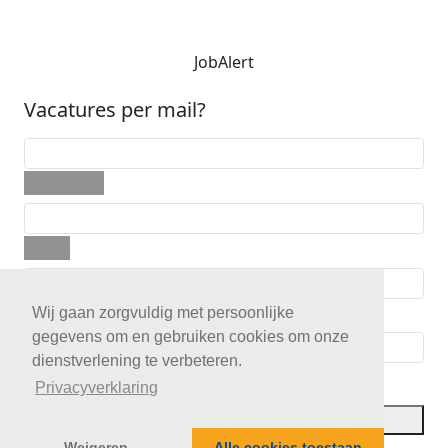
JobAlert
Vacatures per mail?
Voornaam
E-mail
Telefoon
Wij gaan zorgvuldig met persoonlijke
gegevens om en gebruiken cookies om onze
dienstverlening te verbeteren.
Postcode
Privacyverklaring
JobAlert opslaan
Weigeren
Alle cookies toestaan