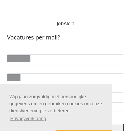
JobAlert
Vacatures per mail?
Voornaam
E-mail
Telefoon
Wij gaan zorgvuldig met persoonlijke
gegevens om en gebruiken cookies om onze
dienstverlening te verbeteren.
Postcode
Privacyverklaring
JobAlert opslaan