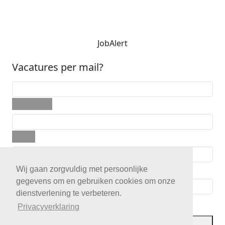
JobAlert
Vacatures per mail?
Voornaam
E-mail
Telefoon
Wij gaan zorgvuldig met persoonlijke
gegevens om en gebruiken cookies om onze
dienstverlening te verbeteren.
Postcode
Privacyverklaring
JobAlert opslaan