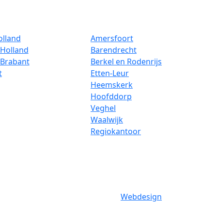
olland
Amersfoort
Holland
Barendrecht
-Brabant
Berkel en Rodenrijs
t
Etten-Leur
Heemskerk
Hoofddorp
Veghel
Waalwijk
Regiokantoor
Webdesign