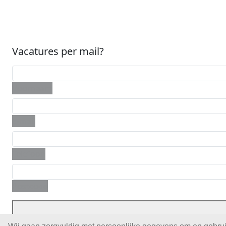
Vacatures per mail?
Voornaam
E-mail
Telefoon
Postcode