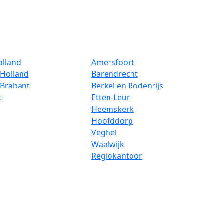
olland
Amersfoort
Holland
Barendrecht
-Brabant
Berkel en Rodenrijs
t
Etten-Leur
Heemskerk
Hoofddorp
Veghel
Waalwijk
Regiokantoor