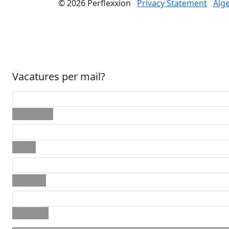
© 2026
Perflexxion
Privacy Statement
Alg
Vacatures per mail?
Voornaam
E-mail
Telefoon
Postcode