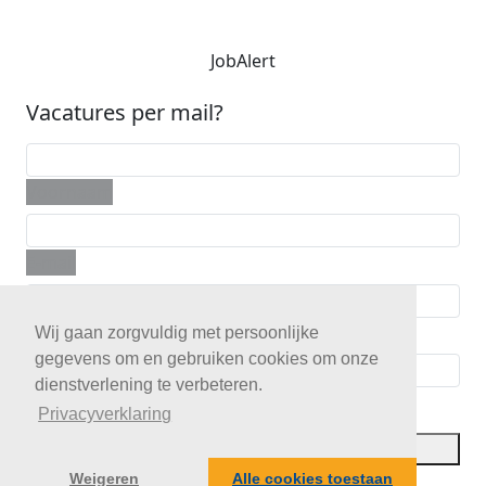
JobAlert
Vacatures per mail?
Voornaam
E-mail
Telefoon
Wij gaan zorgvuldig met persoonlijke
gegevens om en gebruiken cookies om onze
dienstverlening te verbeteren.
Postcode
Privacyverklaring
JobAlert opslaan
Weigeren
Alle cookies toestaan