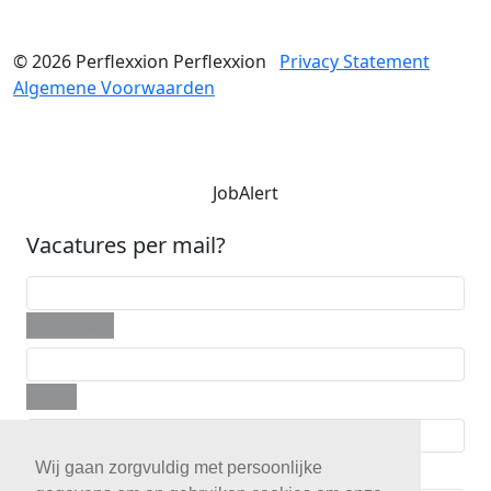
© 2026
Perflexxion
Perflexxion
Privacy Statement
Algemene Voorwaarden
JobAlert
Vacatures per mail?
Voornaam
E-mail
Telefoon
Wij gaan zorgvuldig met persoonlijke