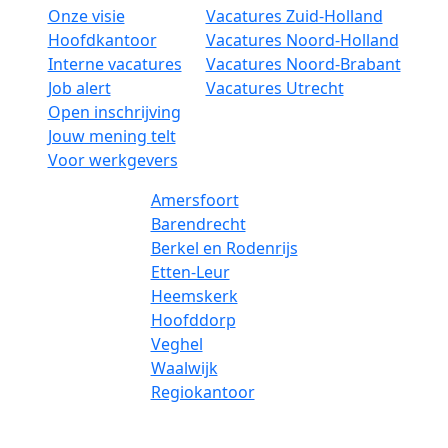
Onze visie
Vacatures Zuid-Holland
Hoofdkantoor
Vacatures Noord-Holland
Interne vacatures
Vacatures Noord-Brabant
Job alert
Vacatures Utrecht
Open inschrijving
Jouw mening telt
Voor werkgevers
Amersfoort
Barendrecht
Berkel en Rodenrijs
Etten-Leur
Heemskerk
Hoofddorp
Veghel
Waalwijk
Regiokantoor