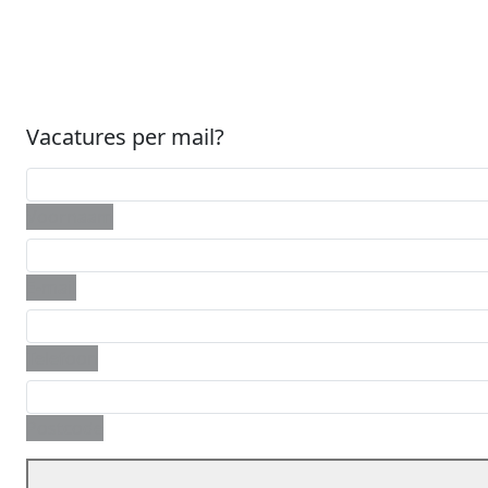
Vacatures per mail?
Voornaam
E-mail
Telefoon
Postcode