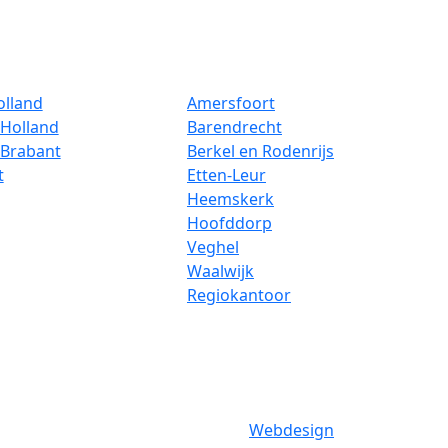
olland
Amersfoort
Holland
Barendrecht
-Brabant
Berkel en Rodenrijs
t
Etten-Leur
Heemskerk
Hoofddorp
Veghel
Waalwijk
Regiokantoor
Webdesign