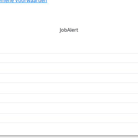
emene Voorwaarden
JobAlert