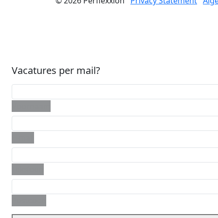
© 2026
Perflexxion
Privacy Statement
Alg
Vacatures per mail?
Voornaam
E-mail
Telefoon
Postcode