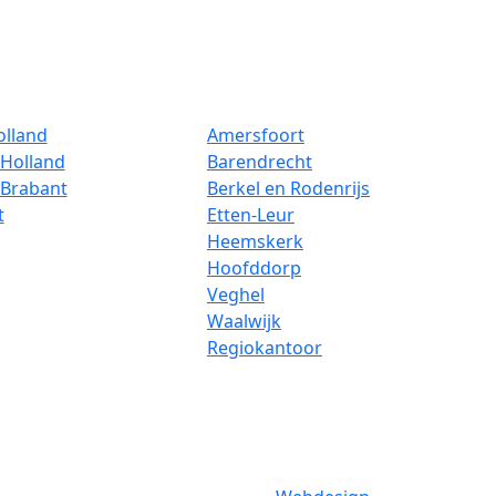
olland
Amersfoort
Holland
Barendrecht
-Brabant
Berkel en Rodenrijs
t
Etten-Leur
Heemskerk
Hoofddorp
Veghel
Waalwijk
Regiokantoor