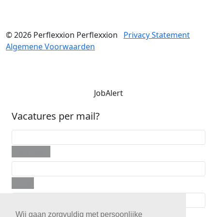
© 2026
Perflexxion
Perflexxion
Privacy Statement
Algemene Voorwaarden
JobAlert
Vacatures per mail?
Voornaam
E-mail
Telefoon
Wij gaan zorgvuldig met persoonlijke