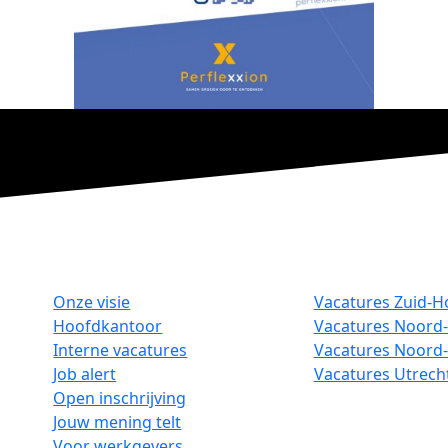
Onze visie
Vacatures Zuid-H
Hoofdkantoor
Vacatures Noord-
Interne vacatures
Vacatures Noord
Job alert
Vacatures Utrech
Open inschrijving
Jouw mening telt
Voor werkgevers