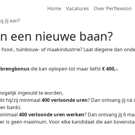
Home
Vacatures
Over Perflexxion
g jij aan?
aan een nieuwe baan?
e food-, tuinbouw- of maakindustrie? Laat diegene dan onder
anbrengbonus
die kan oplopen tot maar liefst
€ 400,-
.
mogelijk ingevuld te worden,
t hij/zij minimaal
400 verloonde uren
? Dan ontvang jij ná
er bank).
minimaal
400 verloonde uren werken
? Dan ontvang jij 6 
t; er is geen maximum. Voor elke kandidaat die aan bovenst