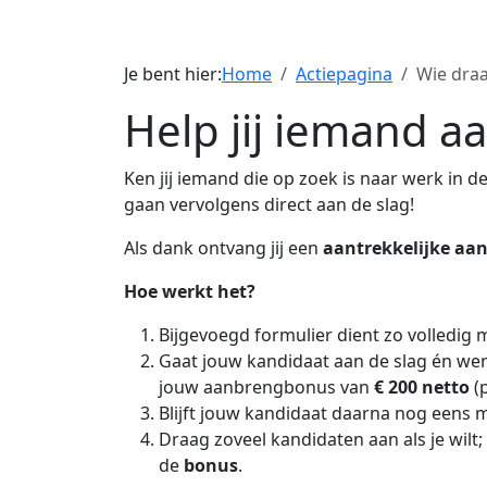
Je bent hier:
Home
Actiepagina
Wie draa
Help jij iemand 
Ken jij iemand die op zoek is naar werk in d
gaan vervolgens direct aan de slag!
Als dank ontvang jij een
aantrekkelijke a
Hoe werkt het?
Bijgevoegd formulier dient zo volledig 
Gaat jouw kandidaat aan de slag én werk
jouw aanbrengbonus van
€ 200 netto
(p
Blijft jouw kandidaat daarna nog eens 
Draag zoveel kandidaten aan als je wil
de
bonus
.